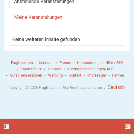
Anstehende Veranstaltungen
Meine Veranstaltungen
Keine weiteren Inhalte gefunden
FragNebenan
Über uns
Presse
Hausordnung
Hilfe / FAQ
Datenschutz
Cookies
Nutzungsbedingungen/AGB
Gutschein einlösen
Werbung
Kontakt
Impressum
Partner
.
Deutsch
Copyright © 2026 FragNebenan. Alle Rechte vorbehalten
format_indent_increase
format_indent_decrease