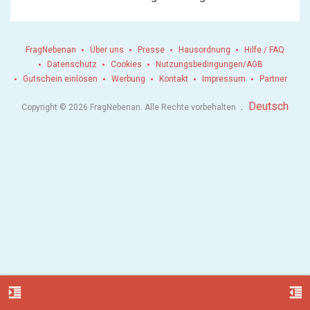
FragNebenan
Über uns
Presse
Hausordnung
Hilfe / FAQ
Datenschutz
Cookies
Nutzungsbedingungen/AGB
Gutschein einlösen
Werbung
Kontakt
Impressum
Partner
.
Deutsch
Copyright © 2026 FragNebenan. Alle Rechte vorbehalten
format_indent_increase
format_indent_decrease