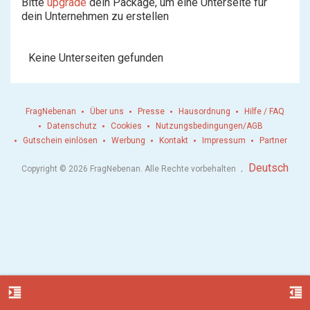
Bitte
upgrade
dein Package, um eine Unterseite für
dein Unternehmen zu erstellen
Keine Unterseiten gefunden
FragNebenan
Über uns
Presse
Hausordnung
Hilfe / FAQ
Datenschutz
Cookies
Nutzungsbedingungen/AGB
Gutschein einlösen
Werbung
Kontakt
Impressum
Partner
.
Deutsch
Copyright © 2026 FragNebenan. Alle Rechte vorbehalten
format_indent_increase
format_indent_decrease