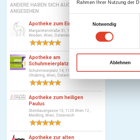
Rahmen Ihrer Nutzung der D
ANDERE HABEN SICH AUCH
ANGESEHEN
E
Apotheke zum Einhorn
Notwendig
i
Margaretenstraße 31, 1040 Wien 4.,
n
Wieden, Wien, Österreich
w
1 Bewertung
i
l
Apotheke am
l
Ablehnen
Schuhmeierplatz
i
Schuhmeierplatz 14, 1160 Wien 16.,
Ottakring, Wien, Österreich
g
1 Bewertung
u
n
Apotheke zum heiligen
g
Paulus
s
Steinbauergasse 15, 1120 Wien 12.,
a
Meidling, Wien, Österreich
u
1 Bewertung
s
w
Apotheke zur alten