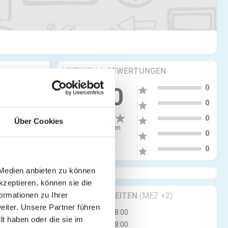
KRITIKEN & BEWERTUNGEN
5
0.00
0
star
4
0
star
3
0
star
Über Cookies
0 Bewertungen
2
0
star
1
0
star
 Medien anbieten zu können
kzeptieren, können sie die
GESCHÄFTSZEITEN
(MEZ +2)
ormationen zu Ihrer
iter. Unsere Partner führen
Mo
08:00 - 18:00
t haben oder die sie im
Di
08:00 - 18:00