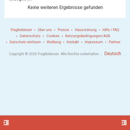
Keine weiteren Ergebnisse gefunden
FragNebenan
Über uns
Presse
Hausordnung
Hilfe / FAQ
Datenschutz
Cookies
Nutzungsbedingungen/AGB
Gutschein einlösen
Werbung
Kontakt
Impressum
Partner
.
Deutsch
Copyright © 2026 FragNebenan. Alle Rechte vorbehalten
format_indent_increase
format_indent_decrease