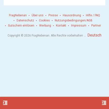
FragNebenan
Über uns
Presse
Hausordnung
Hilfe / FAQ
Datenschutz
Cookies
Nutzungsbedingungen/AGB
Gutschein einlösen
Werbung
Kontakt
Impressum
Partner
.
Deutsch
Copyright © 2026 FragNebenan. Alle Rechte vorbehalten
format_indent_increase
format_indent_decrease