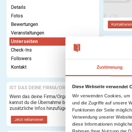
Details
Fotos
Bewertungen
Kontaktieren
Veranstaltungen
Unterseiten
Der zwid
Check-Ins
Bitte
upgra
Followers
Kontakt
Zustimmung
Keine Unte
Diese Webseite verwendet 
IST DAS DEINE FIRMA/ORGANISATION?
Wir verwenden Cookies, um I
Wenn das deine Firma/Organisation ist,
kannst du die Übernahme beantragen und
und die Zugriffe auf unsere 
zusätzliche Infos hinzufügen.
Funktionen der Seite möglic
Verwendung unserer Website 
Jetzt reklamieren
diese Informationen mögliche
Rahmen Ihrer Nutzung der D