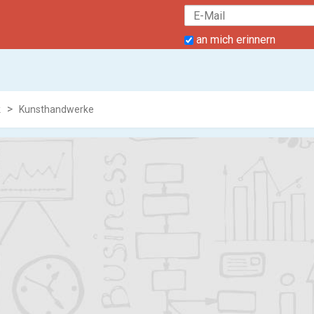
an mich erinnern
k
Kunsthandwerke