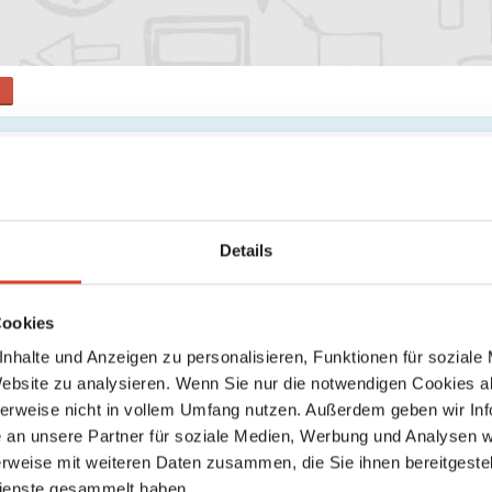
ere Zwerg Unterseite
de
dein Package, um eine Unterseite für dein Unternehmen zu ers
Details
rseiten gefunden
Cookies
nhalte und Anzeigen zu personalisieren, Funktionen für soziale
Website zu analysieren. Wenn Sie nur die notwendigen Cookies a
herweise nicht in vollem Umfang nutzen. Außerdem geben wir Inf
an unsere Partner für soziale Medien, Werbung und Analysen we
rweise mit weiteren Daten zusammen, die Sie ihnen bereitgestell
ienste gesammelt haben.