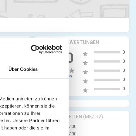
KRITIKEN & BEWERTUNGEN
5
0.00
0
star
tellen
4
0
star
Über Cookies
3
0
star
0 Bewertungen
2
0
star
1
0
star
 Medien anbieten zu können
kzeptieren, können sie die
ormationen zu Ihrer
GESCHÄFTSZEITEN
(MEZ +2)
iter. Unsere Partner führen
Mo
07:00 - 17:00
t haben oder die sie im
Di
07:00 - 17:00