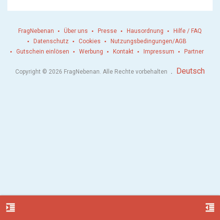
FragNebenan
Über uns
Presse
Hausordnung
Hilfe / FAQ
Datenschutz
Cookies
Nutzungsbedingungen/AGB
Gutschein einlösen
Werbung
Kontakt
Impressum
Partner
.
Deutsch
Copyright © 2026 FragNebenan. Alle Rechte vorbehalten
format_indent_increase
format_indent_decrease