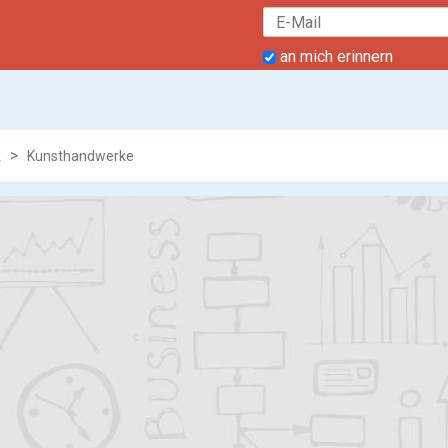
an mich erinnern
k
Kunsthandwerke