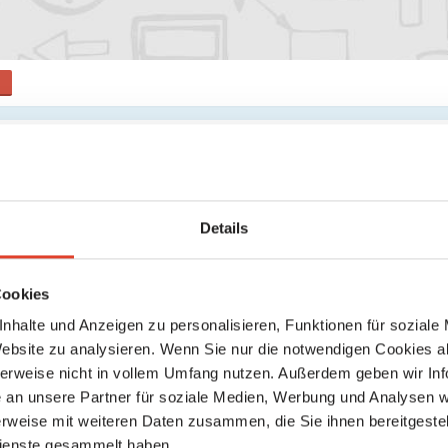
s
Suche
Keine weiteren Ergebnisse gefunden
Details
Cookies
nhalte und Anzeigen zu personalisieren, Funktionen für soziale
Website zu analysieren. Wenn Sie nur die notwendigen Cookies a
herweise nicht in vollem Umfang nutzen. Außerdem geben wir Inf
an unsere Partner für soziale Medien, Werbung und Analysen we
rweise mit weiteren Daten zusammen, die Sie ihnen bereitgestell
ienste gesammelt haben.