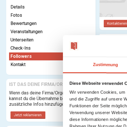
Details
Fotos
Bewertungen
Kontaktieren
Veranstaltungen
Unterseiten
Follower
Check-Ins
Followers
Kontakt
Zustimmung
Diese Webseite verwendet 
IST DAS DEINE FIRMA/ORGANISATION?
Wir verwenden Cookies, um I
Wenn das deine Firma/Organisation ist,
kannst du die Übernahme beantragen und
und die Zugriffe auf unsere 
zusätzliche Infos hinzufügen.
Funktionen der Seite möglic
Verwendung unserer Website 
Jetzt reklamieren
diese Informationen mögliche
Rahmen Ihrer Nutzung der D