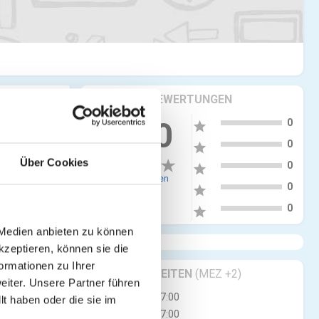
KRITIKEN & BEWERTUNGEN
5
0.00
0
star
4
0
star
Über Cookies
3
0
star
0 Bewertungen
2
0
star
1
0
star
 Medien anbieten zu können
kzeptieren, können sie die
ormationen zu Ihrer
GESCHÄFTSZEITEN
(MEZ +2)
iter. Unsere Partner führen
Mo
07:00 - 17:00
t haben oder die sie im
Di
07:00 - 17:00