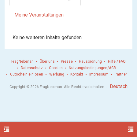
Meine Veranstaltungen
Keine weiteren Inhalte gefunden
FragNebenan
Über uns
Presse
Hausordnung
Hilfe / FAQ
Datenschutz
Cookies
Nutzungsbedingungen/AGB
Gutschein einlösen
Werbung
Kontakt
Impressum
Partner
.
Deutsch
Copyright © 2026 FragNebenan. Alle Rechte vorbehalten
format_indent_increase
format_indent_decrease