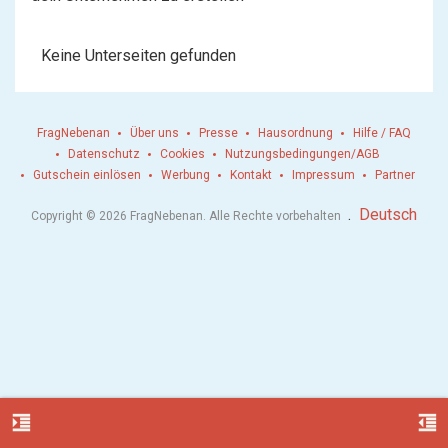
Keine Unterseiten gefunden
FragNebenan
Über uns
Presse
Hausordnung
Hilfe / FAQ
Datenschutz
Cookies
Nutzungsbedingungen/AGB
Gutschein einlösen
Werbung
Kontakt
Impressum
Partner
.
Deutsch
Copyright © 2026 FragNebenan. Alle Rechte vorbehalten
format_indent_increase
format_indent_decrease