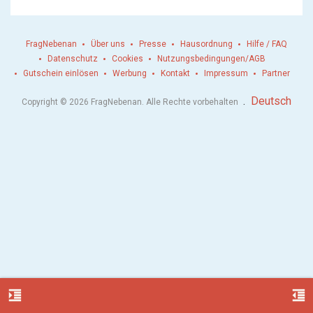
FragNebenan
Über uns
Presse
Hausordnung
Hilfe / FAQ
Datenschutz
Cookies
Nutzungsbedingungen/AGB
Gutschein einlösen
Werbung
Kontakt
Impressum
Partner
.
Deutsch
Copyright © 2026 FragNebenan. Alle Rechte vorbehalten
format_indent_increase
format_indent_decrease