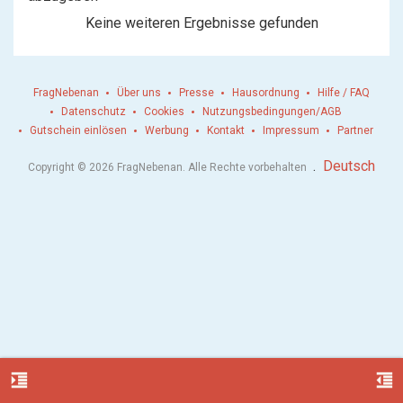
Keine weiteren Ergebnisse gefunden
FragNebenan
Über uns
Presse
Hausordnung
Hilfe / FAQ
Datenschutz
Cookies
Nutzungsbedingungen/AGB
Gutschein einlösen
Werbung
Kontakt
Impressum
Partner
.
Deutsch
Copyright © 2026 FragNebenan. Alle Rechte vorbehalten
format_indent_increase
format_indent_decrease