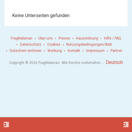
Keine Unterseiten gefunden
FragNebenan
Über uns
Presse
Hausordnung
Hilfe / FAQ
Datenschutz
Cookies
Nutzungsbedingungen/AGB
Gutschein einlösen
Werbung
Kontakt
Impressum
Partner
.
Deutsch
Copyright © 2026 FragNebenan. Alle Rechte vorbehalten
format_indent_increase
format_indent_decrease