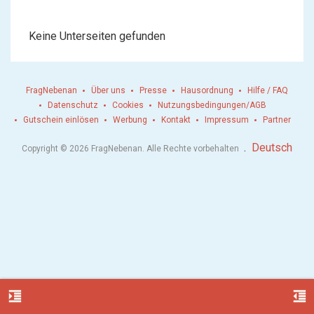
Keine Unterseiten gefunden
FragNebenan
Über uns
Presse
Hausordnung
Hilfe / FAQ
Datenschutz
Cookies
Nutzungsbedingungen/AGB
Gutschein einlösen
Werbung
Kontakt
Impressum
Partner
.
Deutsch
Copyright © 2026 FragNebenan. Alle Rechte vorbehalten
format_indent_increase
format_indent_decrease