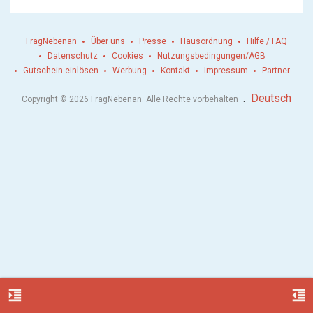
FragNebenan
Über uns
Presse
Hausordnung
Hilfe / FAQ
Datenschutz
Cookies
Nutzungsbedingungen/AGB
Gutschein einlösen
Werbung
Kontakt
Impressum
Partner
.
Deutsch
Copyright © 2026 FragNebenan. Alle Rechte vorbehalten
format_indent_increase
format_indent_decrease