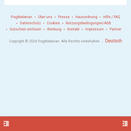
FragNebenan
Über uns
Presse
Hausordnung
Hilfe / FAQ
Datenschutz
Cookies
Nutzungsbedingungen/AGB
Gutschein einlösen
Werbung
Kontakt
Impressum
Partner
.
Deutsch
Copyright © 2026 FragNebenan. Alle Rechte vorbehalten
format_indent_increase
format_indent_decrease