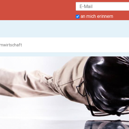
an mich erinnern
lmwirtschaft