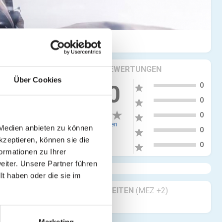
KRITIKEN & BEWERTUNGEN
Über Cookies
5
0.00
0
star
4
0
star
3
0
star
0 Bewertungen
 Medien anbieten zu können
2
0
star
kzeptieren, können sie die
1
0
star
ormationen zu Ihrer
iter. Unsere Partner führen
t haben oder die sie im
GESCHÄFTSZEITEN
(MEZ +2)
Geöffnet 24/7