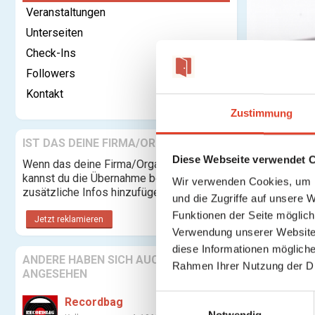
Veranstaltungen
Unterseiten
Check-Ins
Kontaktieren
Followers
Kontakt
Bewertu
Zustimmung
Anmelden o
IST DAS DEINE FIRMA/ORGANISATION?
Diese Webseite verwendet 
Wenn das deine Firma/Organisation ist,
kannst du die Übernahme beantragen und
Wir verwenden Cookies, um I
zusätzliche Infos hinzufügen.
und die Zugriffe auf unsere 
Funktionen der Seite möglic
Jetzt reklamieren
Verwendung unserer Website 
diese Informationen mögliche
ANDERE HABEN SICH AUCH
Rahmen Ihrer Nutzung der D
ANGESEHEN
E
Recordbag