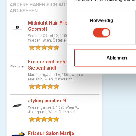
ANDERE HABEN SICH AUCH
ANGESEHEN
E
Notwendig
i
Midnight Hair Friseursalon
n
GesmbH
w
Wiedner Gürtel 12, 1100 Wien 4.,
Wieden, Wien, Österreich
i
1 Bewertung
l
l
Ablehnen
Friseur und mehr Martha
i
Siebenhandl
g
Marchettigasse 1A, 1060 Wien 6.,
u
Mariahilf, Wien, Österreich
n
1 Bewertung
g
styling number 9
s
Wiesengasse 2, 1090 Wien 9.,
a
Alsergrund, Wien, Österreich
u
1 Bewertung
s
w
Friseur Salon Marija