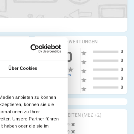
KRITIKEN & BEWERTUNGEN
5
0.00
0
star
4
0
star
Über Cookies
3
0
star
0 Bewertungen
2
0
star
1
0
star
 Medien anbieten zu können
kzeptieren, können sie die
ormationen zu Ihrer
GESCHÄFTSZEITEN
(MEZ +2)
iter. Unsere Partner führen
Mo
09:00 - 19:00
t haben oder die sie im
Di
09:00 - 19:00