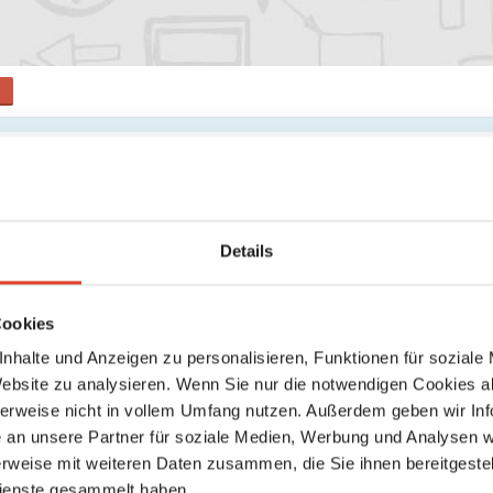
s
Keine weiteren Ergebnisse gefunden
Details
Cookies
nhalte und Anzeigen zu personalisieren, Funktionen für soziale
Website zu analysieren. Wenn Sie nur die notwendigen Cookies a
herweise nicht in vollem Umfang nutzen. Außerdem geben wir Inf
an unsere Partner für soziale Medien, Werbung und Analysen we
rweise mit weiteren Daten zusammen, die Sie ihnen bereitgestell
ienste gesammelt haben.