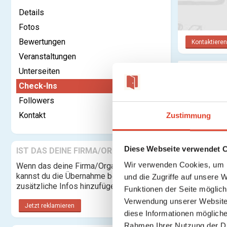
Details
Fotos
Bewertungen
Kontaktieren
Veranstaltungen
Unterseiten
Check-In
Check-Ins
Followers
Kontakt
Zustimmung
Diese Webseite verwendet 
IST DAS DEINE FIRMA/ORGANISATION?
Wir verwenden Cookies, um I
Wenn das deine Firma/Organisation ist,
kannst du die Übernahme beantragen und
und die Zugriffe auf unsere 
zusätzliche Infos hinzufügen.
Funktionen der Seite möglic
Verwendung unserer Website 
Jetzt reklamieren
diese Informationen mögliche
Rahmen Ihrer Nutzung der D