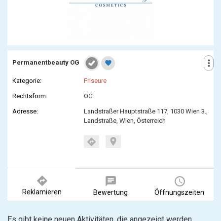
more_vert
Permanentbeauty OG
favorite
Kategorie:
Friseure
Rechtsform:
OG
Adresse:
Landstraßer Hauptstraße 117, 1030 Wien 3.,
Landstraße, Wien, Österreich
location_on
directions
directions
chat
query_builder
Reklamieren
Bewertung
Öffnungszeiten
Es gibt keine neuen Aktivitäten, die angezeigt werden