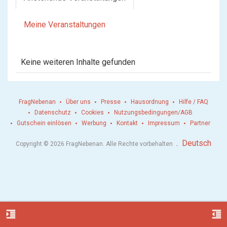
Meine Veranstaltungen
Keine weiteren Inhalte gefunden
FragNebenan
Über uns
Presse
Hausordnung
Hilfe / FAQ
Datenschutz
Cookies
Nutzungsbedingungen/AGB
Gutschein einlösen
Werbung
Kontakt
Impressum
Partner
.
Deutsch
Copyright © 2026 FragNebenan. Alle Rechte vorbehalten
format_indent_increase
format_indent_decrease