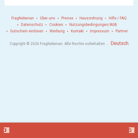
FragNebenan
Über uns
Presse
Hausordnung
Hilfe / FAQ
Datenschutz
Cookies
Nutzungsbedingungen/AGB
Gutschein einlösen
Werbung
Kontakt
Impressum
Partner
.
Deutsch
Copyright © 2026 FragNebenan. Alle Rechte vorbehalten
format_indent_increase
format_indent_decrease