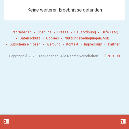
Keine weiteren Ergebnisse gefunden
FragNebenan
Über uns
Presse
Hausordnung
Hilfe / FAQ
Datenschutz
Cookies
Nutzungsbedingungen/AGB
Gutschein einlösen
Werbung
Kontakt
Impressum
Partner
.
Deutsch
Copyright © 2026 FragNebenan. Alle Rechte vorbehalten
format_indent_increase
format_indent_decrease