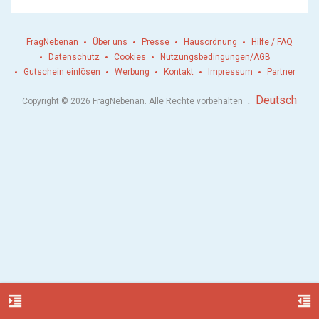
FragNebenan
Über uns
Presse
Hausordnung
Hilfe / FAQ
Datenschutz
Cookies
Nutzungsbedingungen/AGB
Gutschein einlösen
Werbung
Kontakt
Impressum
Partner
.
Deutsch
Copyright © 2026 FragNebenan. Alle Rechte vorbehalten
format_indent_increase
format_indent_decrease