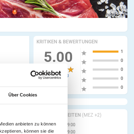
KRITIKEN & BEWERTUNGEN
5
5.00
1
star
4
0
star
3
0
star
1 Bewertung
2
0
star
1
0
star
Über Cookies
GESCHÄFTSZEITEN
(MEZ +2)
 Medien anbieten zu können
Mo
07:00 - 19:00
kzeptieren, können sie die
Di
07:00 - 19:00