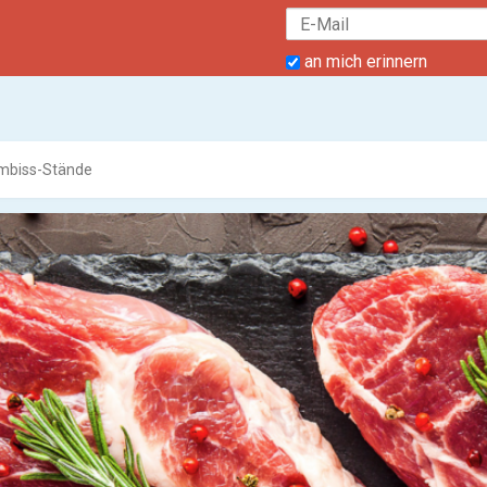
an mich erinnern
Imbiss-Stände