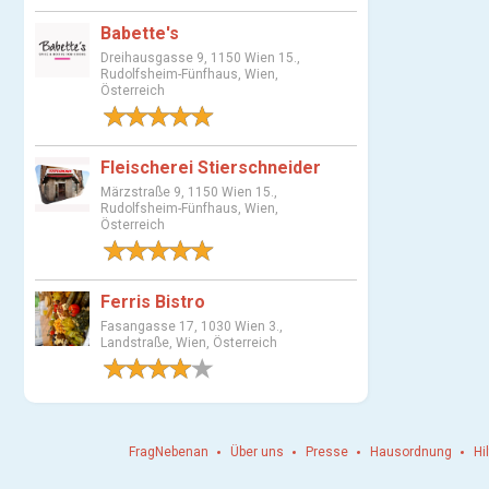
u
Babette's
s
Dreihausgasse 9, 1150 Wien 15.,
w
Rudolfsheim-Fünfhaus, Wien,
Österreich
a
1 Bewertung
h
l
Fleischerei Stierschneider
Märzstraße 9, 1150 Wien 15.,
Rudolfsheim-Fünfhaus, Wien,
Österreich
1 Bewertung
Ferris Bistro
Fasangasse 17, 1030 Wien 3.,
Landstraße, Wien, Österreich
1 Bewertung
FragNebenan
Über uns
Presse
Hausordnung
Hi