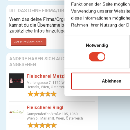
Funktionen der Seite möglic
IST DAS DEINE FIRMA/ORGANISATION?
Verwendung unserer Website 
diese Informationen mögliche
Wenn das deine Firma/Organisation ist,
kannst du die Übernahme beantragen und
Rahmen Ihrer Nutzung der D
zusätzliche Infos hinzufügen.
E
Jetzt reklamieren
Notwendig
i
n
ANDERE HABEN SICH AUCH
w
ANGESEHEN
i
l
Fleischerei Metzker
l
Ablehnen
Mariengasse 7, 1170 Wien 17.,
i
Hernals, Wien, Österreich
g
1 Bewertung
u
Fleischerei Ringl
n
Gumpendorfer Straße 105, 1060
g
Wien 6., Mariahilf, Wien, Österreich
s
1 Bewertung
a