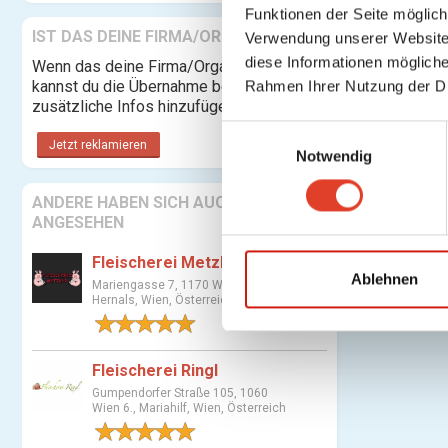
Funktionen der Seite möglic
IST DAS DEINE FIRMA/ORGANISATION?
Verwendung unserer Website 
diese Informationen mögliche
Wenn das deine Firma/Organisation ist,
kannst du die Übernahme beantragen und
Rahmen Ihrer Nutzung der D
zusätzliche Infos hinzufügen.
E
Jetzt reklamieren
Notwendig
i
n
ANDERE HABEN SICH AUCH
w
ANGESEHEN
i
l
Fleischerei Metzker
l
Ablehnen
Mariengasse 7, 1170 Wien 17.,
i
Hernals, Wien, Österreich
g
1 Bewertung
u
Fleischerei Ringl
n
Gumpendorfer Straße 105, 1060
g
Wien 6., Mariahilf, Wien, Österreich
s
1 Bewertung
a