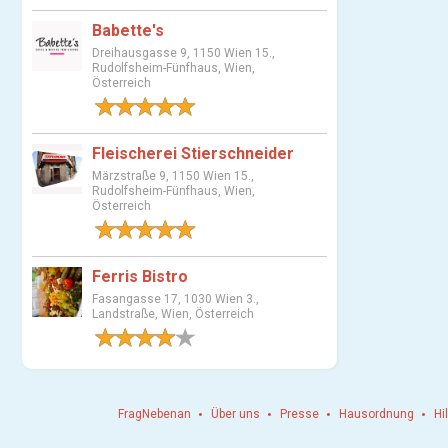
u
Babette's
s
Dreihausgasse 9, 1150 Wien 15.,
w
Rudolfsheim-Fünfhaus, Wien,
Österreich
a
1 Bewertung
h
l
Fleischerei Stierschneider
Märzstraße 9, 1150 Wien 15.,
Rudolfsheim-Fünfhaus, Wien,
Österreich
1 Bewertung
Ferris Bistro
Fasangasse 17, 1030 Wien 3.,
Landstraße, Wien, Österreich
1 Bewertung
FragNebenan
Über uns
Presse
Hausordnung
Hi