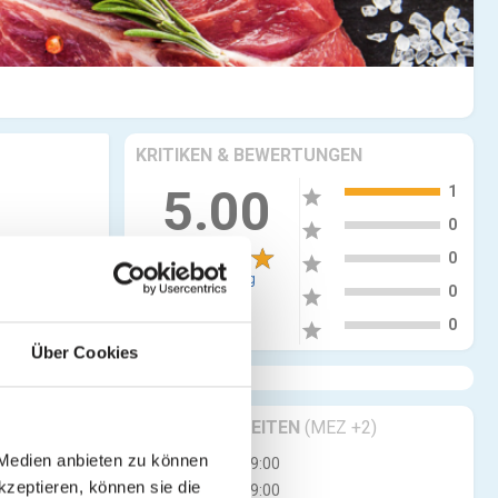
KRITIKEN & BEWERTUNGEN
5
5.00
1
star
4
0
star
3
0
star
1 Bewertung
2
0
star
1
0
star
Über Cookies
GESCHÄFTSZEITEN
(MEZ +2)
 Medien anbieten zu können
Mo
07:00 - 19:00
kzeptieren, können sie die
Di
07:00 - 19:00