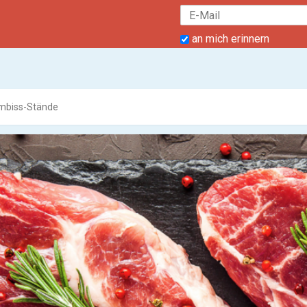
an mich erinnern
Imbiss-Stände