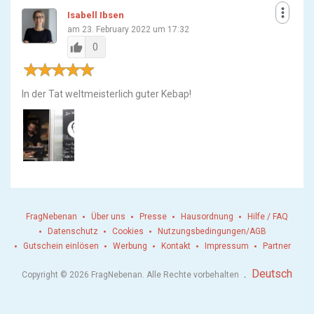
more_vert
Isabell Ibsen
am 23. February 2022 um 17:32
thumb_up
0
In der Tat weltmeisterlich guter Kebap!
FragNebenan
Über uns
Presse
Hausordnung
Hilfe / FAQ
Datenschutz
Cookies
Nutzungsbedingungen/AGB
Gutschein einlösen
Werbung
Kontakt
Impressum
Partner
.
Deutsch
Copyright © 2026 FragNebenan. Alle Rechte vorbehalten