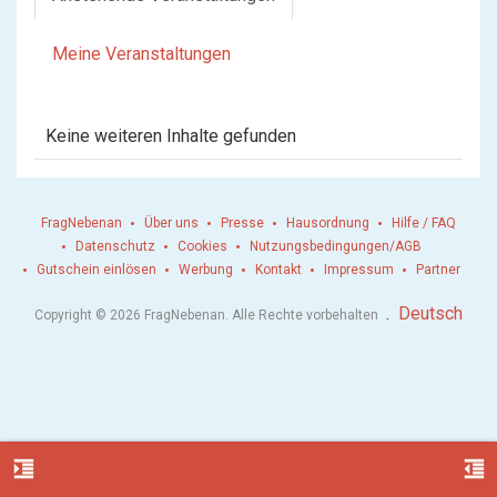
Meine Veranstaltungen
Keine weiteren Inhalte gefunden
FragNebenan
Über uns
Presse
Hausordnung
Hilfe / FAQ
Datenschutz
Cookies
Nutzungsbedingungen/AGB
Gutschein einlösen
Werbung
Kontakt
Impressum
Partner
.
Deutsch
Copyright © 2026 FragNebenan. Alle Rechte vorbehalten
format_indent_increase
format_indent_decrease