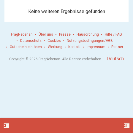
Keine weiteren Ergebnisse gefunden
FragNebenan
Über uns
Presse
Hausordnung
Hilfe / FAQ
Datenschutz
Cookies
Nutzungsbedingungen/AGB
Gutschein einlösen
Werbung
Kontakt
Impressum
Partner
.
Deutsch
Copyright © 2026 FragNebenan. Alle Rechte vorbehalten
format_indent_increase
format_indent_decrease