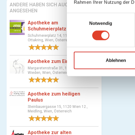
Rahmen Ihrer Nutzung der D
ANDERE HABEN SICH AUCH
ANGESEHEN
E
Apotheke am
Notwendig
i
Schuhmeierplatz
n
Schuhmeierplatz 14, 1160 Wien 16.,
w
Ottakring, Wien, Österreich
i
1 Bewertung
l
l
Ablehnen
Apotheke zum Einhorn
i
Margaretenstraße 31, 1040 Wien 4.,
Wieden, Wien, Österreich
g
1 Bewertung
u
n
Apotheke zum heiligen
g
Paulus
s
Steinbauergasse 15, 1120 Wien 12.,
a
Meidling, Wien, Österreich
u
1 Bewertung
s
w
Apotheke zur alten