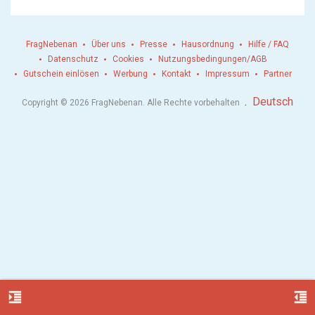
FragNebenan
Über uns
Presse
Hausordnung
Hilfe / FAQ
Datenschutz
Cookies
Nutzungsbedingungen/AGB
Gutschein einlösen
Werbung
Kontakt
Impressum
Partner
.
Deutsch
Copyright © 2026 FragNebenan. Alle Rechte vorbehalten
format_indent_increase
format_indent_decrease