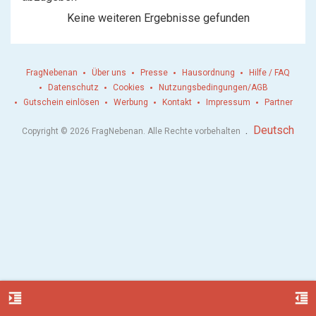
Keine weiteren Ergebnisse gefunden
FragNebenan
Über uns
Presse
Hausordnung
Hilfe / FAQ
Datenschutz
Cookies
Nutzungsbedingungen/AGB
Gutschein einlösen
Werbung
Kontakt
Impressum
Partner
.
Deutsch
Copyright © 2026 FragNebenan. Alle Rechte vorbehalten
format_indent_increase
format_indent_decrease