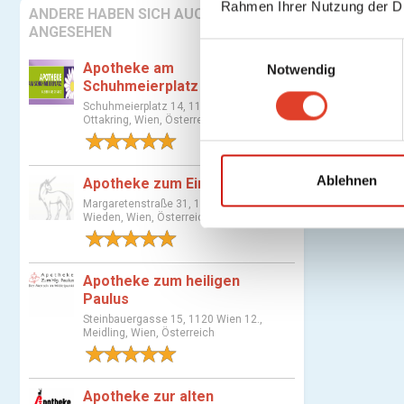
Rahmen Ihrer Nutzung der D
ANDERE HABEN SICH AUCH
ANGESEHEN
E
Apotheke am
Notwendig
i
Schuhmeierplatz
n
Schuhmeierplatz 14, 1160 Wien 16.,
w
Ottakring, Wien, Österreich
i
1 Bewertung
l
l
Ablehnen
Apotheke zum Einhorn
i
Margaretenstraße 31, 1040 Wien 4.,
Wieden, Wien, Österreich
g
1 Bewertung
u
n
Apotheke zum heiligen
g
Paulus
s
Steinbauergasse 15, 1120 Wien 12.,
a
Meidling, Wien, Österreich
u
1 Bewertung
s
w
Apotheke zur alten