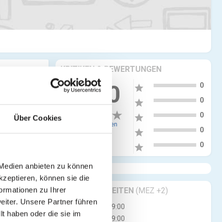
KRITIKEN & BEWERTUNGEN
5
0.00
0
star
4
0
star
3
0
star
Über Cookies
0 Bewertungen
2
0
star
1
0
star
 Medien anbieten zu können
kzeptieren, können sie die
GESCHÄFTSZEITEN
(MEZ +2)
ormationen zu Ihrer
iter. Unsere Partner führen
Mo
08:00 - 19:00
t haben oder die sie im
Di
08:00 - 19:00