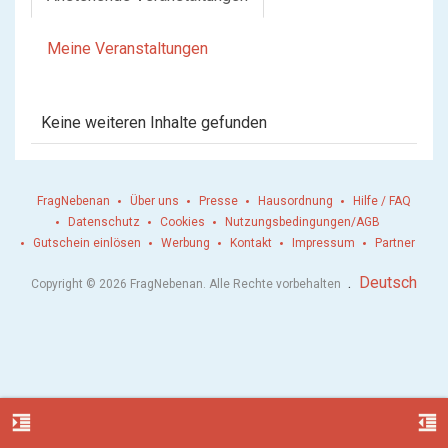
Meine Veranstaltungen
Keine weiteren Inhalte gefunden
FragNebenan
Über uns
Presse
Hausordnung
Hilfe / FAQ
Datenschutz
Cookies
Nutzungsbedingungen/AGB
Gutschein einlösen
Werbung
Kontakt
Impressum
Partner
.
Deutsch
Copyright © 2026 FragNebenan. Alle Rechte vorbehalten
format_indent_increase
format_indent_decrease