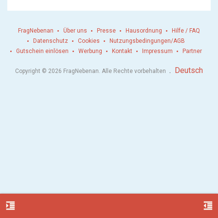
FragNebenan
Über uns
Presse
Hausordnung
Hilfe / FAQ
Datenschutz
Cookies
Nutzungsbedingungen/AGB
Gutschein einlösen
Werbung
Kontakt
Impressum
Partner
.
Deutsch
Copyright © 2026 FragNebenan. Alle Rechte vorbehalten
format_indent_increase
format_indent_decrease