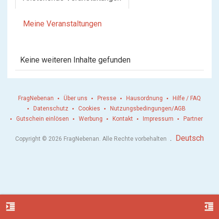
Meine Veranstaltungen
Keine weiteren Inhalte gefunden
FragNebenan
Über uns
Presse
Hausordnung
Hilfe / FAQ
Datenschutz
Cookies
Nutzungsbedingungen/AGB
Gutschein einlösen
Werbung
Kontakt
Impressum
Partner
.
Deutsch
Copyright © 2026 FragNebenan. Alle Rechte vorbehalten
format_indent_increase
format_indent_decrease