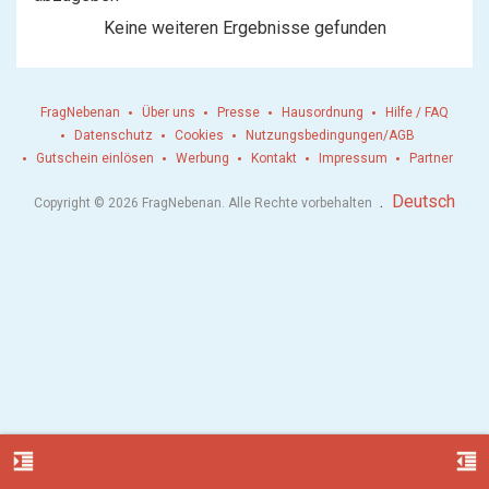
Keine weiteren Ergebnisse gefunden
FragNebenan
Über uns
Presse
Hausordnung
Hilfe / FAQ
Datenschutz
Cookies
Nutzungsbedingungen/AGB
Gutschein einlösen
Werbung
Kontakt
Impressum
Partner
.
Deutsch
Copyright © 2026 FragNebenan. Alle Rechte vorbehalten
format_indent_increase
format_indent_decrease