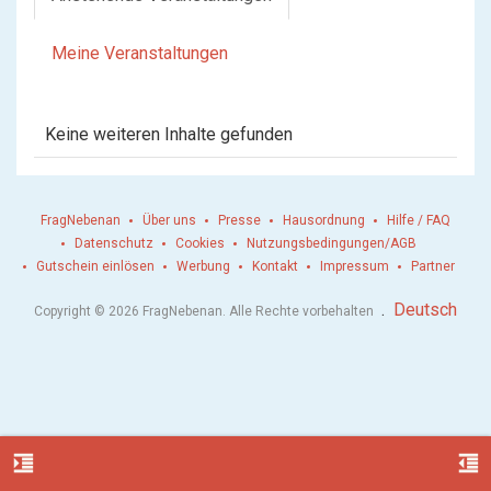
Meine Veranstaltungen
Keine weiteren Inhalte gefunden
FragNebenan
Über uns
Presse
Hausordnung
Hilfe / FAQ
Datenschutz
Cookies
Nutzungsbedingungen/AGB
Gutschein einlösen
Werbung
Kontakt
Impressum
Partner
.
Deutsch
Copyright © 2026 FragNebenan. Alle Rechte vorbehalten
format_indent_increase
format_indent_decrease