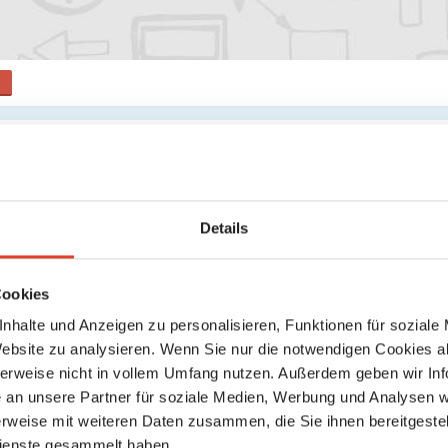
ngen
der registrieren, um deine Bewertung abzugeben
Keine weiteren Ergebnisse gefunden
Details
Cookies
nhalte und Anzeigen zu personalisieren, Funktionen für soziale
Website zu analysieren. Wenn Sie nur die notwendigen Cookies a
herweise nicht in vollem Umfang nutzen. Außerdem geben wir Inf
an unsere Partner für soziale Medien, Werbung und Analysen we
rweise mit weiteren Daten zusammen, die Sie ihnen bereitgestell
ienste gesammelt haben.