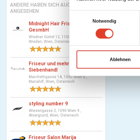
ANDERE HABEN SICH AUCH
ANGESEHEN
E
Notwendig
i
Midnight Hair Friseursalon
n
GesmbH
w
Wiedner Gürtel 12, 1100 Wien 4.,
Wieden, Wien, Österreich
i
1 Bewertung
l
l
Ablehnen
Friseur und mehr Martha
i
Siebenhandl
g
Marchettigasse 1A, 1060 Wien 6.,
u
Mariahilf, Wien, Österreich
n
1 Bewertung
g
styling number 9
s
Wiesengasse 2, 1090 Wien 9.,
a
Alsergrund, Wien, Österreich
u
1 Bewertung
s
w
Friseur Salon Marija