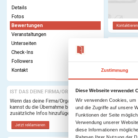
Details
Fotos
Bewertungen
Kontaktieren
Veranstaltungen
Unterseiten
Bewertu
Check-Ins
Anmelden o
Followers
Kontakt
Zustimmung
Diese Webseite verwendet 
IST DAS DEINE FIRMA/ORGANISATION?
Wir verwenden Cookies, um I
Wenn das deine Firma/Organisation ist,
kannst du die Übernahme beantragen und
und die Zugriffe auf unsere 
zusätzliche Infos hinzufügen.
Funktionen der Seite möglic
Verwendung unserer Website 
Jetzt reklamieren
diese Informationen mögliche
Rahmen Ihrer Nutzung der D