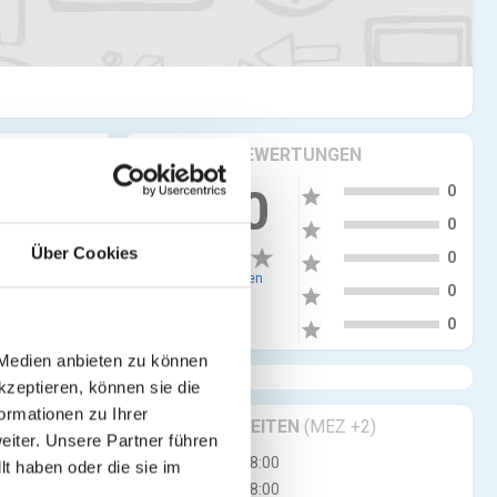
KRITIKEN & BEWERTUNGEN
5
0.00
0
star
4
0
star
Über Cookies
3
0
star
0 Bewertungen
2
0
star
1
0
star
 Medien anbieten zu können
kzeptieren, können sie die
ormationen zu Ihrer
GESCHÄFTSZEITEN
(MEZ +2)
iter. Unsere Partner führen
Di
09:00 - 18:00
t haben oder die sie im
Mi
09:00 - 18:00