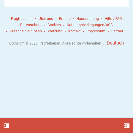
FragNebenan
Über uns
Presse
Hausordnung
Hilfe / FAQ
Datenschutz
Cookies
Nutzungsbedingungen/AGB
Gutschein einlösen
Werbung
Kontakt
Impressum
Partner
.
Deutsch
Copyright © 2026 FragNebenan. Alle Rechte vorbehalten
format_indent_increase
format_indent_decrease