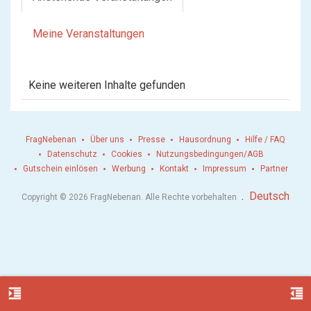
Meine Veranstaltungen
Keine weiteren Inhalte gefunden
FragNebenan
Über uns
Presse
Hausordnung
Hilfe / FAQ
Datenschutz
Cookies
Nutzungsbedingungen/AGB
Gutschein einlösen
Werbung
Kontakt
Impressum
Partner
.
Deutsch
Copyright © 2026 FragNebenan. Alle Rechte vorbehalten
format_indent_increase
format_indent_decrease