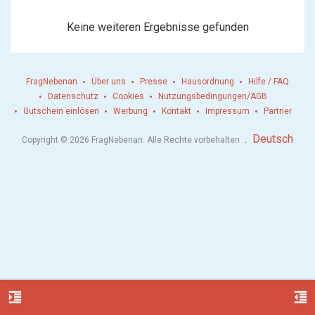
Keine weiteren Ergebnisse gefunden
FragNebenan
Über uns
Presse
Hausordnung
Hilfe / FAQ
Datenschutz
Cookies
Nutzungsbedingungen/AGB
Gutschein einlösen
Werbung
Kontakt
Impressum
Partner
.
Deutsch
Copyright © 2026 FragNebenan. Alle Rechte vorbehalten
format_indent_increase
format_indent_decrease