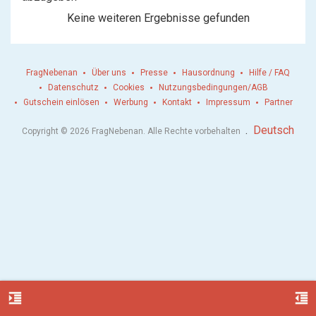
Keine weiteren Ergebnisse gefunden
FragNebenan
Über uns
Presse
Hausordnung
Hilfe / FAQ
Datenschutz
Cookies
Nutzungsbedingungen/AGB
Gutschein einlösen
Werbung
Kontakt
Impressum
Partner
.
Deutsch
Copyright © 2026 FragNebenan. Alle Rechte vorbehalten
format_indent_increase
format_indent_decrease