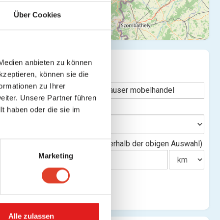
Über Cookies
SUCHE
 Medien anbieten zu können
te verbergen
kzeptieren, können sie die
Stichwort
ormationen zu Ihrer
iter. Unsere Partner führen
Bundesland
t haben oder die sie im
Entfernung(innerhalb der obigen Auswahl)
Marketing
(Karte
Alle zulassen