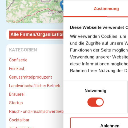
Zustimmung
Diese Webseite verwendet 
Alle Firmen/Organisationen
Firma/O
Wir verwenden Cookies, um I
und die Zugriffe auf unsere 
einrich
KATEGORIEN
Funktionen der Seite möglic
Verwendung unserer Website 
Confiserie
diese Informationen mögliche
Feinkost
Rahmen Ihrer Nutzung der D
Genussmittelproduzent
E
Landwirtschaftlicher Betrieb
Notwendig
i
Brauerei
n
Startup
w
i
Rauch- und Frischfischvertriebs-GmbH
l
Cocktailbar
l
Ablehnen