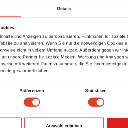
Details
Cookies
rganisation Für
nhalte und Anzeigen zu personalisieren, Funktionen für soziale
Kar
Website zu analysieren. Wenn Sie nur die notwendigen Cookies a
tungshauser mobelhandel
herweise nicht in vollem Umfang nutzen. Außerdem geben wir Inf
an unsere Partner für soziale Medien, Werbung und Analysen we
Tiroler Edles
rweise mit weiteren Daten zusammen, die Sie ihnen bereitgestell
Mode- & Bekleidungshandel
,
Einrichtungshäuser & Möbelhandel
,
Textilien,
Nähzubehör & Bastlerbedarf
ienste gesammelt haben.
Seilergasse 13, 6020 Innsbruck, Tirol, Österreich (Karte ansehen)
5370.93 km entfernt
0 Bewertungen
Präferenzen
Statistiken
Die Möbelei
Maler & Tapezierer
,
Einrichtungshäuser & Möbelhandel
Ullmannstraße 47, 1150 Wien 15., Rudolfsheim-Fünfhaus, Wien, Österreich 
ansehen)
5584.53 km entfernt
1 Bewertung
Auswahl erlauben