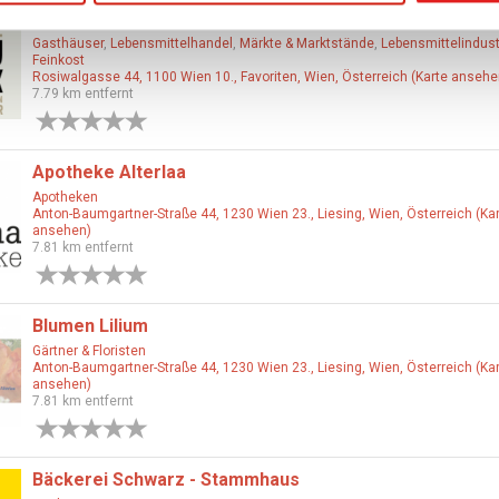
GUGUMUCK Wiener Schnecken Manufaktur
Gasthäuser
,
Lebensmittelhandel
,
Märkte & Marktstände
,
Lebensmittelindust
Feinkost
Rosiwalgasse 44, 1100 Wien 10., Favoriten, Wien, Österreich (Karte ansehe
7.79 km entfernt
0 Bewertungen
Apotheke Alterlaa
Apotheken
Anton-Baumgartner-Straße 44, 1230 Wien 23., Liesing, Wien, Österreich (Ka
ansehen)
7.81 km entfernt
0 Bewertungen
Blumen Lilium
Gärtner & Floristen
Anton-Baumgartner-Straße 44, 1230 Wien 23., Liesing, Wien, Österreich (Ka
ansehen)
7.81 km entfernt
0 Bewertungen
Bäckerei Schwarz - Stammhaus