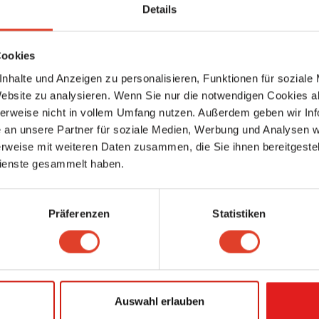
Lavaterstraße 3, 1220 Wien 22., Donaustadt, Wien, Österreich (Karte anseh
Details
7.55 km entfernt
0 Bewertungen
Cookies
Bäckerei Schwarz - Speising
nhalte und Anzeigen zu personalisieren, Funktionen für soziale
Bäckerei
Website zu analysieren. Wenn Sie nur die notwendigen Cookies a
Feldkellergasse 26, 1130 Wien 13., Hietzing, Wien, Österreich (Karte anseh
7.56 km entfernt
herweise nicht in vollem Umfang nutzen. Außerdem geben wir Inf
0 Bewertungen
an unsere Partner für soziale Medien, Werbung und Analysen we
rweise mit weiteren Daten zusammen, die Sie ihnen bereitgestell
Weinbau Leitgeb
ienste gesammelt haben.
Weinlokale, Weinschenken, Heurigenbuffets
Pierrongasse 19, 1140 Wien 14., Penzing, Wien, Österreich (Karte ansehen)
7.58 km entfernt
0 Bewertungen
Präferenzen
Statistiken
Krepela GesmbH
Gärtner & Floristen
Lorenz-Weiß-Gasse 4, 1140 Wien 14., Penzing, Wien, Österreich (Karte ans
7.67 km entfernt
0 Bewertungen
Auswahl erlauben