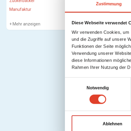
Zuckerbäcker
Zustimmung
Manufaktur
Diese Webseite verwendet 
Mehr anzeigen
Wir verwenden Cookies, um I
und die Zugriffe auf unsere 
Funktionen der Seite möglic
Verwendung unserer Website 
diese Informationen mögliche
Rahmen Ihrer Nutzung der D
E
Notwendig
i
n
w
i
l
l
Ablehnen
i