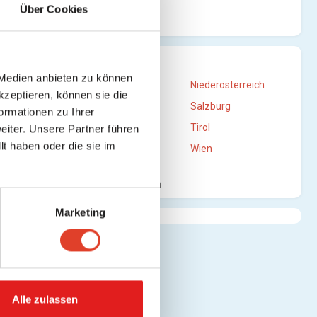
en)
Über Cookies
STANDORTE
 Medien anbieten zu können
Burgenland
Niederösterreich
kzeptieren, können sie die
en)
Oberösterreich
Salzburg
ormationen zu Ihrer
Steiermark
Tirol
iter. Unsere Partner führen
t haben oder die sie im
Vorarlberg
Wien
Mehr anzeigen
Marketing
ehen)
Alle zulassen