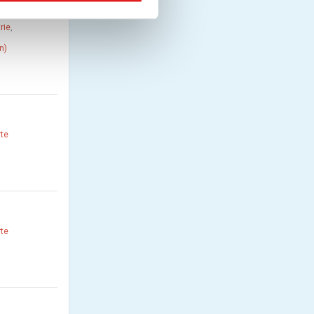
rie
,
n)
rte
rte