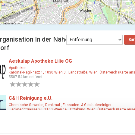
rganisation In der Nähe
Kar
orf
Aeskulap Apotheke Lilie OG
Apotheken
Kardinal-Nagl-Platz 1, 1030 Wien 3., Landstraße, Wien, Österreich (Karte an
5587.54 km entfernt
0 Bewertungen
C&H Reinigung e.U.
Chemische Gewerbe, Denkmal-, Fassaden- & Gebäudereiniger
Liebknechtgasse 36, 1160 Wien 16., Ottakring, Wien, Österreich (Karte ans
5587.55 km entfernt
0 Bewertungen