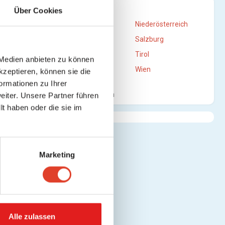
STANDORTE
Über Cookies
 ansehen)
Burgenland
Niederösterreich
Oberösterreich
Salzburg
Steiermark
Tirol
 Medien anbieten zu können
Vorarlberg
Wien
kzeptieren, können sie die
n)
ormationen zu Ihrer
Mehr anzeigen
iter. Unsere Partner führen
t haben oder die sie im
arte
Marketing
n)
Alle zulassen