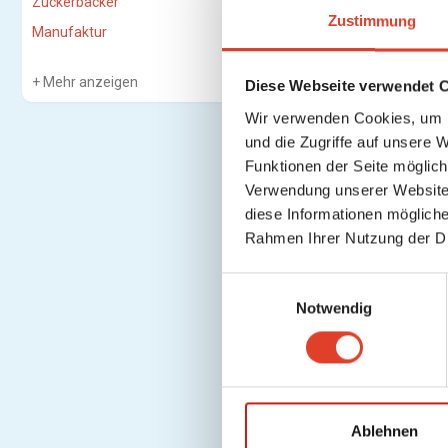
Zuckerbäcker
Zustimmung
Manufaktur
Mehr anzeigen
Diese Webseite verwendet 
Wir verwenden Cookies, um I
und die Zugriffe auf unsere 
Funktionen der Seite möglic
Verwendung unserer Website 
diese Informationen mögliche
Rahmen Ihrer Nutzung der D
E
Notwendig
i
n
w
i
l
l
Ablehnen