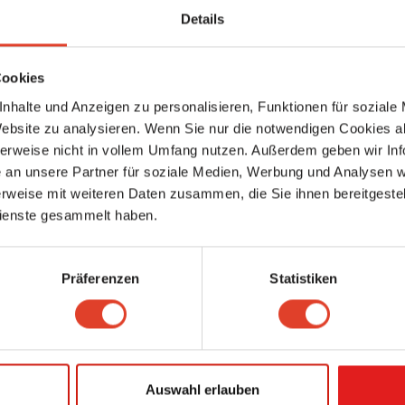
Das Handarbeitsgeschaeft
Details
Persönliche Dienstleister
Schlachthausgasse 35, 1030 Wien 3., Landstraße, Wien, Österreich (Karte
5587.58 km entfernt
0 Bewertungen
Cookies
nhalte und Anzeigen zu personalisieren, Funktionen für soziale
Gradwohl Peter - Donauwelle
Website zu analysieren. Wenn Sie nur die notwendigen Cookies a
Friseure
Florianigasse 33, 1080 Wien 8., Josefstadt, Wien, Österreich (Karte ansehe
herweise nicht in vollem Umfang nutzen. Außerdem geben wir Inf
5587.58 km entfernt
an unsere Partner für soziale Medien, Werbung und Analysen we
0 Bewertungen
rweise mit weiteren Daten zusammen, die Sie ihnen bereitgestell
ienste gesammelt haben.
Daria’s Nüsse & Co
Lebensmittelhandel
Landstraßer Hauptstraße 81, 1030 Wien 3., Landstraße, Wien, Österreich (K
ansehen)
Präferenzen
Statistiken
5587.59 km entfernt
1 Bewertung
EAP-Institut management consultancy GmbH
Unternehmensberater
,
Gesundheitsbetriebe
,
Information & Consulting
Hegelgasse 19, 1010 Wien 1., Innere Stadt, Wien, Österreich (Karte ansehe
Auswahl erlauben
5587.6 km entfernt