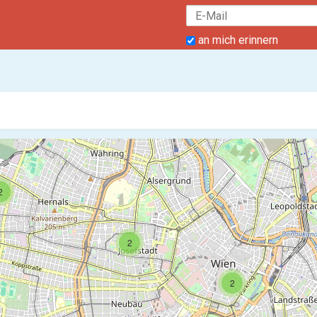
an mich erinnern
2
2
2