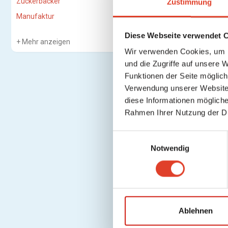
Zuckerbäcker
Zustimmung
Manufaktur
Diese Webseite verwendet 
Mehr anzeigen
Wir verwenden Cookies, um I
und die Zugriffe auf unsere 
Funktionen der Seite möglic
Verwendung unserer Website 
diese Informationen mögliche
Rahmen Ihrer Nutzung der D
E
Notwendig
i
n
w
i
l
l
Ablehnen
i