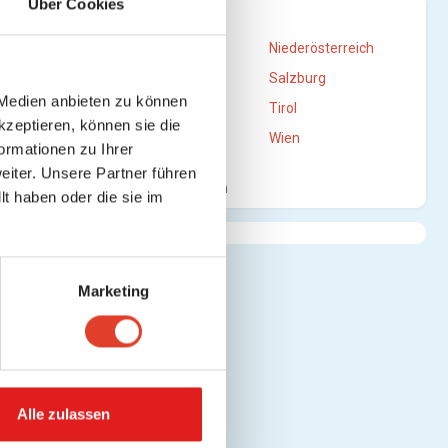
Über Cookies
STANDORTE
n)
Burgenland
Niederösterreich
Oberösterreich
Salzburg
 Medien anbieten zu können
Steiermark
Tirol
kzeptieren, können sie die
Vorarlberg
Wien
ormationen zu Ihrer
en)
iter. Unsere Partner führen
Mehr anzeigen
t haben oder die sie im
)
Marketing
Alle zulassen