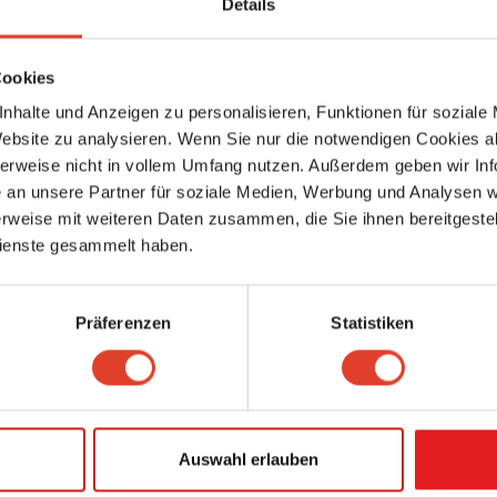
Gastro News Wien
Details
Medien & Verlage
Singerstraße 27, 1010 Wien 1., Innere Stadt, Wien, Österreich (Karte ansehe
5587.82 km entfernt
Cookies
1 Bewertung
nhalte und Anzeigen zu personalisieren, Funktionen für soziale
Wiener LP Café
Website zu analysieren. Wenn Sie nur die notwendigen Cookies a
Musik- und Video
,
Handel
herweise nicht in vollem Umfang nutzen. Außerdem geben wir Inf
Erdbergstraße 10, 1030 Wien 3., Landstraße, Wien, Österreich (Karte anseh
an unsere Partner für soziale Medien, Werbung und Analysen we
5587.83 km entfernt
rweise mit weiteren Daten zusammen, die Sie ihnen bereitgestell
0 Bewertungen
ienste gesammelt haben.
Wildling Foods
Restaurants
Laudongasse 8, 1080 Wien 8., Josefstadt, Wien, Österreich (Karte ansehen
Präferenzen
Statistiken
5587.85 km entfernt
0 Bewertungen
Yelllow
Telekommunikations-Unternehmen
Rochusplatz 1, 1030 Wien 3., Landstraße, Wien, Österreich (Karte ansehen)
Auswahl erlauben
5587.85 km entfernt
0 Bewertungen