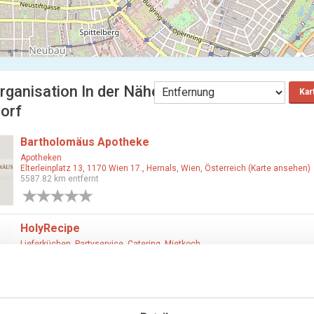
rganisation In der Nähe
Kar
orf
Bartholomäus Apotheke
Apotheken
Elterleinplatz 13, 1170 Wien 17., Hernals, Wien, Österreich (Karte ansehen)
5587.82 km entfernt
0 Bewertungen
HolyRecipe
Lieferküchen, Partyservice, Catering, Mietkoch
Singerstraße 27, 1010 Wien 1., Innere Stadt, Wien, Österreich (Karte ansehe
5587.82 km entfernt
0 Bewertungen