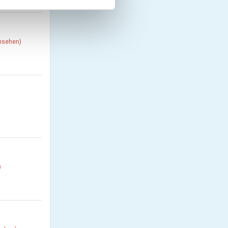
ansehen)
)