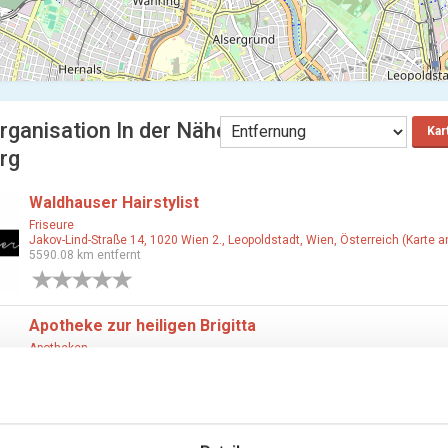
rganisation In der Nähe
Kar
rg
Waldhauser Hairstylist
Friseure
Jakov-Lind-Straße 14, 1020 Wien 2., Leopoldstadt, Wien, Österreich (Karte 
5590.08 km entfernt
0 Bewertungen
Apotheke zur heiligen Brigitta
Apotheken
Wallensteinplatz 2, 1200 Wien 20., Brigittenau, Wien, Österreich (Karte ans
5590.09 km entfernt
0 Bewertungen