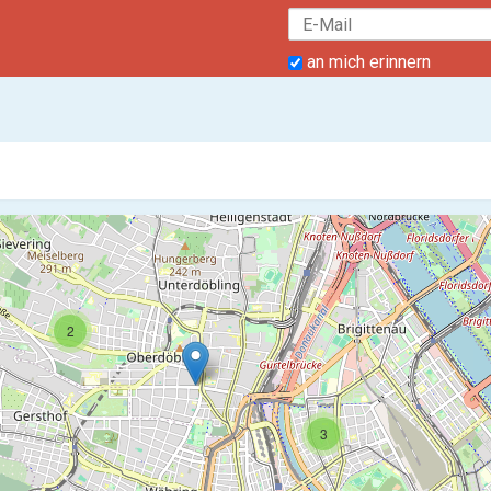
an mich erinnern
2
3