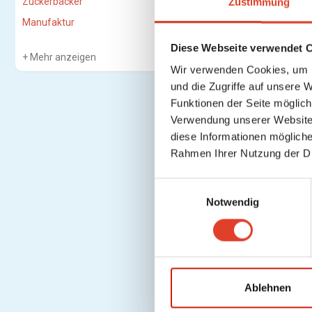
Zuckerbäcker
Zustimmung
Manufaktur
Diese Webseite verwendet 
Mehr anzeigen
Wir verwenden Cookies, um I
und die Zugriffe auf unsere 
Funktionen der Seite möglic
Verwendung unserer Website 
diese Informationen mögliche
Rahmen Ihrer Nutzung der D
E
Notwendig
i
n
w
i
l
l
Ablehnen
i