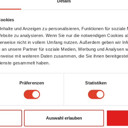
Frisiersalon Andre
Details
Friseure
Vorgartenstraße 215, 1200 Wien 2., Leopoldstadt, Wien, Österreich (Karte 
5590.11 km entfernt
Cookies
0 Bewertungen
nhalte und Anzeigen zu personalisieren, Funktionen für soziale
Putzerei Krottenbach
Website zu analysieren. Wenn Sie nur die notwendigen Cookies a
Mode & Bekleidungstechnik
herweise nicht in vollem Umfang nutzen. Außerdem geben wir Inf
Krottenbachstraße 106A, 1190 Wien 19., Döbling, Wien, Österreich (Karte a
an unsere Partner für soziale Medien, Werbung und Analysen we
5590.12 km entfernt
rweise mit weiteren Daten zusammen, die Sie ihnen bereitgestell
0 Bewertungen
ienste gesammelt haben.
Brichard
Immobilienverwalter
Peter-Jordan-Straße 8, 1190 Wien 19., Döbling, Wien, Österreich (Karte ans
Präferenzen
Statistiken
5590.19 km entfernt
0 Bewertungen
Beratung Diem
Pappenheimgasse 6, 1200 Wien 20., Brigittenau, Wien, Österreich (Karte a
5590.25 km entfernt
Auswahl erlauben
0 Bewertungen