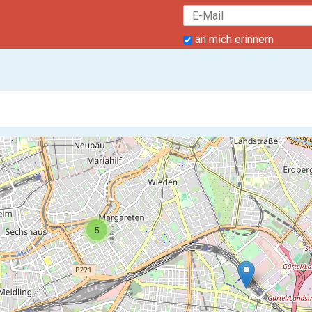
an mich erinnern
5