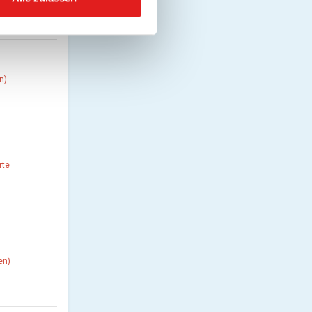
n)
rte
en)