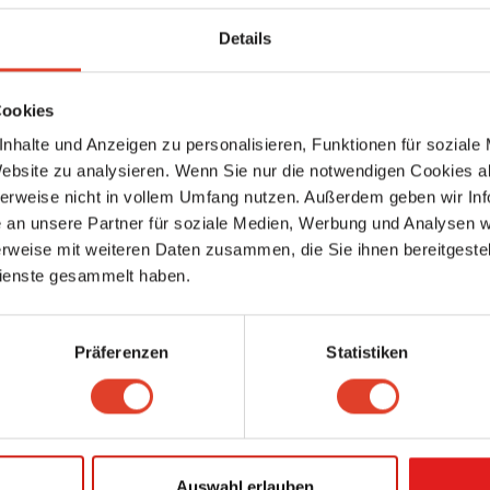
Kaiser-Ebersdorfer Straße 228, 1110 Wien 11., Simmering, Wien, Austria (Ka
ansehen)
Details
5585.17 km entfernt
0 Bewertungen
Cookies
Apotheke am Sonnwendviertel
nhalte und Anzeigen zu personalisieren, Funktionen für soziale
Apotheken
Bloch-Bauer-Promenade 30, 1100 Wien 10., Favoriten, Wien, Österreich (Kar
Website zu analysieren. Wenn Sie nur die notwendigen Cookies a
ansehen)
5585.17 km entfernt
herweise nicht in vollem Umfang nutzen. Außerdem geben wir Inf
an unsere Partner für soziale Medien, Werbung und Analysen we
0 Bewertungen
rweise mit weiteren Daten zusammen, die Sie ihnen bereitgestell
On Tofu
ienste gesammelt haben.
Restaurants
,
Lebensmittelindustrie
Wiedner Hauptstraße 116, 1050 Wien 5., Margareten, Wien, Österreich (Kart
ansehen)
5585.18 km entfernt
Präferenzen
Statistiken
0 Bewertungen
Huber&Eckelhart
Ankündigungsunternehmen
Turnergasse 26, 1150 Wien 15., Rudolfsheim-Fünfhaus, Wien, Österreich (K
ansehen)
Auswahl erlauben