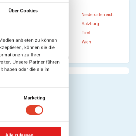
rte
STANDORTE
Über Cookies
Burgenland
Niederösterreich
Oberösterreich
Salzburg
Steiermark
Tirol
 Medien anbieten zu können
Vorarlberg
Wien
te
kzeptieren, können sie die
ormationen zu Ihrer
Mehr anzeigen
iter. Unsere Partner führen
t haben oder die sie im
e
Marketing
arte
Alle zulassen