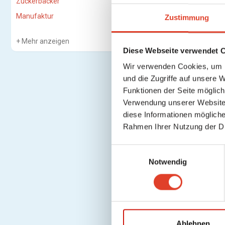
Zuckerbäcker
Manufaktur
Zustimmung
Mehr anzeigen
Diese Webseite verwendet 
Wir verwenden Cookies, um I
und die Zugriffe auf unsere 
Funktionen der Seite möglic
Verwendung unserer Website 
diese Informationen mögliche
Rahmen Ihrer Nutzung der D
E
Notwendig
i
n
w
i
l
l
Ablehnen