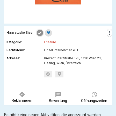
more_vert
Haarstudio Sissi
favorite
Kategorie:
Friseure
Rechtsform:
Einzelunternehmen e.U.
Adresse:
Breitenfurter Straße 378, 1120 Wien 23.,
Liesing, Wien, Österreich
location_on
directions
directions
chat
query_builder
Reklamieren
Bewertung
Öffnungszeiten
Es gibt keine neuen Aktivitäten, die angezeigt werden